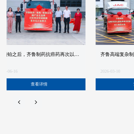
国
齐鲁高端复杂制剂实现新跨越，盐酸多
砥
柔比星脂质体注射液发运美国
海
2026-03-10
202
查看详情
넳
넲