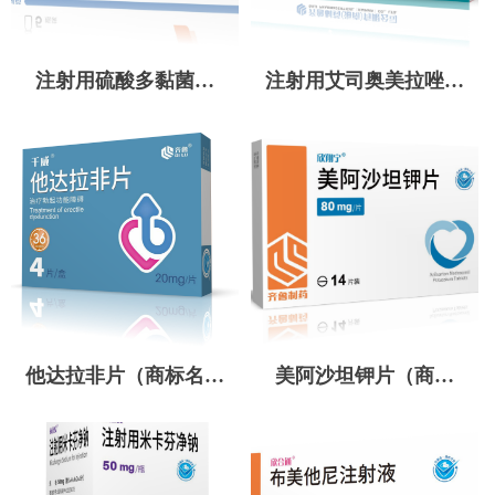
注射用硫酸多黏菌素
注射用艾司奥美拉唑钠
B（商标名：泰治宁）
（商标名：力敏）
他达拉非片（商标名：
美阿沙坦钾片（商标
千威）
名：欣翔宁）