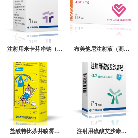
注射用米卡芬净钠（商
布美他尼注射液（商标
标名：泰迅安）
名：欣合通）
盐酸特比萘芬喷雾剂
注射用硫酸艾沙康唑