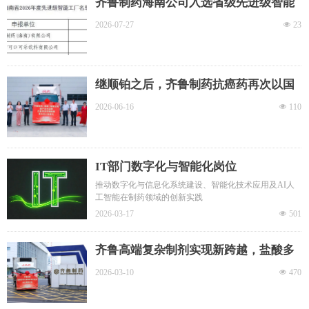
齐鲁制药海南公司入选省级先进级智能
工厂，全集团已达5家
2026-07-27
넶
23
继顺铂之后，齐鲁制药抗癌药再次以国
内市售包装出口北美市场
2026-06-16
넶
110
IT部门数字化与智能化岗位
推动数字化与信息化系统建设、智能化技术应用及AI人
工智能在制药领域的创新实践
2026-03-17
넶
501
齐鲁高端复杂制剂实现新跨越，盐酸多
柔比星脂质体注射液发运美国
2026-03-10
넶
470