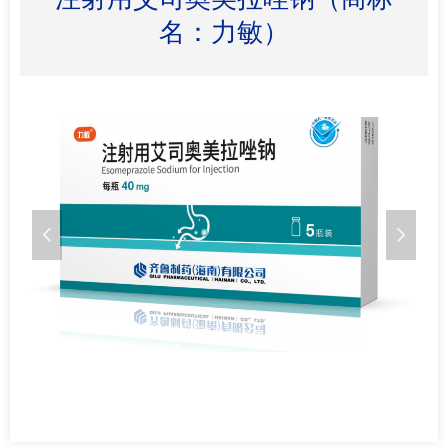
名：力敏）
넳
넲