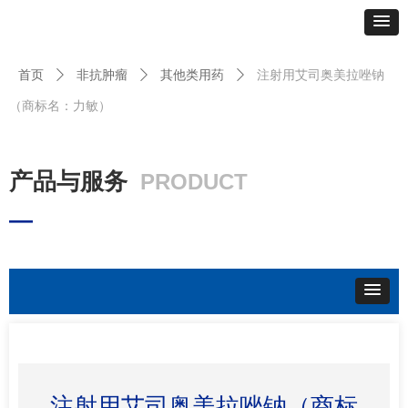
首页
ꄲ
非抗肿瘤
ꄲ
其他类用药
ꄲ
注射用艾司奥美拉唑钠
（商标名：力敏）
产品与服务
PRODUCT
—
注射用艾司奥美拉唑钠（商标