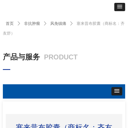
首页
ꄲ
非抗肿瘤
ꄲ
风免镇痛
ꄲ
塞来昔布胶囊（商标名：齐
友舒）
产品与服务
PRODUCT
—
塞来昔布胶囊（商标名：齐友