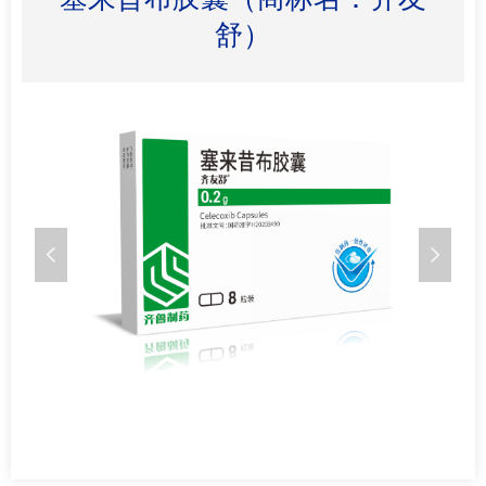
舒）
넳
넲