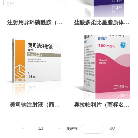
注射用异环磷酰胺（商
盐酸多柔比星脂质体注
标名：鲁迈）
射液（商标名：赛贝
泽）
美司钠注射液（商标
奥拉帕利片（商标名：
名：邦齐）
齐帕尼）
<
1
/
1
>
GO
跳转到