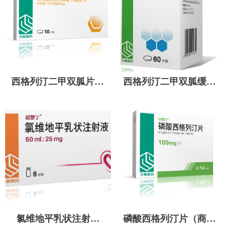
西格列汀二甲双胍片(Ⅱ)
西格列汀二甲双胍缓释
（商标名：平怡达）
片（商标名：平瑞宁）
氯维地平乳状注射液
磷酸西格列汀片（商标